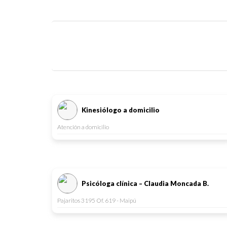
Kinesiólogo a domicilio
Atención a domicilio
Psicóloga clínica – Claudia Moncada B.
Pajaritos 3195 Of. 619 - Maipú