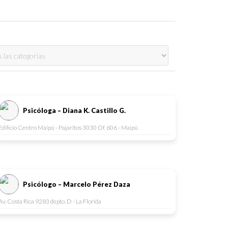
Psicóloga – Diana K. Castillo G.
Edificio Centro Maipú - Pajaritos 3030 Of. 606 - Maipú
Psicólogo – Marcelo Pérez Daza
Av. Costa Rica 9283 depto. D - La Florida