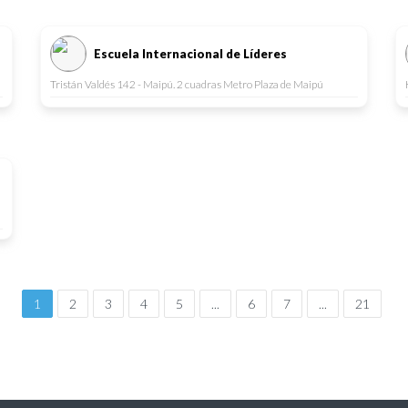
Escuela Internacional de Líderes
Tristán Valdés 142 - Maipú. 2 cuadras Metro Plaza de Maipú
1
2
3
4
5
...
6
7
...
21