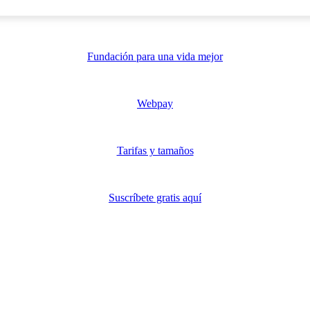
Promovemos
Fundación para una vida mejor
Link de pago
Webpay
Publicita con nosotros
Tarifas y tamaños
Revista digital
Suscríbete gratis aquí