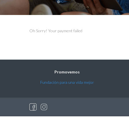
Oh Sorry! Your payment failed
Promovemos
Fundación para una vida mejor