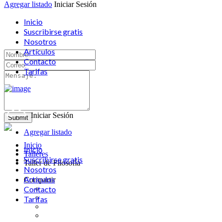
Agregar listado
Iniciar Sesión
Inicio
Suscribirse gratis
Nosotros
Artículos
Contacto
Tarifas
Iniciar Sesión
Agregar listado
Inicio
Inicio
Talleres
Suscribirse gratis
Taller de Filosofía
Nosotros
Artículos
Compartir
Contacto
Tarifas