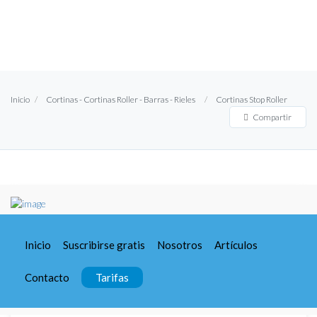
Inicio
Cortinas - Cortinas Roller - Barras - Rieles
Cortinas Stop Roller
Compartir
Cortinas Stop Roller
Cotiza con nosotros
Inicio
Suscribirse gratis
Nosotros
Artículos
Contacto
Tarifas