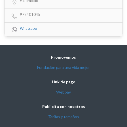
A domicilio
978401045
Whatsapp
Promovemos
Fundación para una vida mejor
Link de pago
Webpay
Publicita con nosotros
Tarifas y tamaños