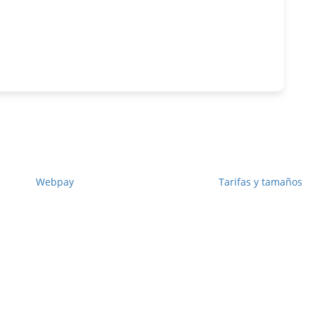
Link de pago
Publicita con nosotros
Webpay
Tarifas y tamaños