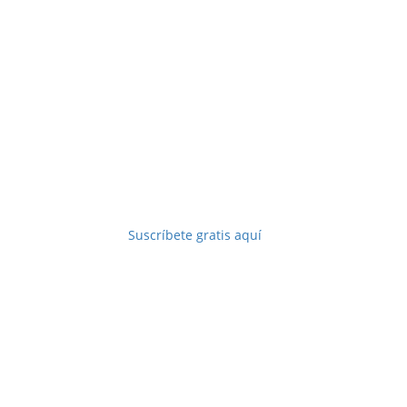
Revista digital
Suscríbete gratis aquí
Copyright © 2025 Perfil Comercial