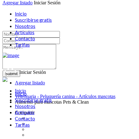
Agregar listado
Iniciar Sesión
Inicio
Suscribirse gratis
Nosotros
Artículos
Contacto
Tarifas
Iniciar Sesión
Agregar listado
Inicio
Inicio
Veterinaria - Peluquería canina - Artículos mascotas
Suscribirse gratis
Alimento para mascotas Pets & Clean
Nosotros
Artículos
Compartir
Contacto
Tarifas