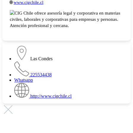
🌐
www.cigchile.cl
Las Condes
225534438
Whatsapp
http://www.cigchile.cl
Promovemos