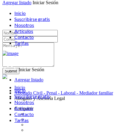
Agregar listado
Iniciar Sesión
Inicio
Suscribirse gratis
Nosotros
Artículos
Contacto
Tarifas
Iniciar Sesión
Agregar listado
Inicio
Inicio
Abogado Civil - Penal - Laboral - Mediador familiar
Suscribirse gratis
Abogado y Asesoría Legal
Nosotros
Artículos
Compartir
Contacto
Tarifas