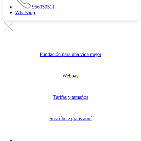
956959511
Whatsapp
Promovemos
Fundación para una vida mejor
Link de pago
Webpay
Publicita con nosotros
Tarifas y tamaños
Revista digital
Suscríbete gratis aquí