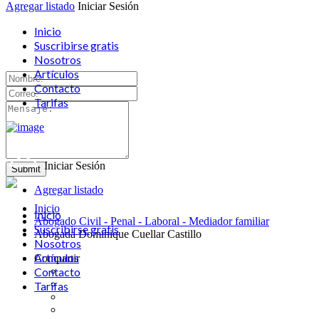
Agregar listado
Iniciar Sesión
Inicio
Suscribirse gratis
Nosotros
Artículos
Contacto
Tarifas
Iniciar Sesión
Agregar listado
Inicio
Inicio
Abogado Civil - Penal - Laboral - Mediador familiar
Suscribirse gratis
Abogada Dominique Cuellar Castillo
Nosotros
Artículos
Compartir
Contacto
Tarifas